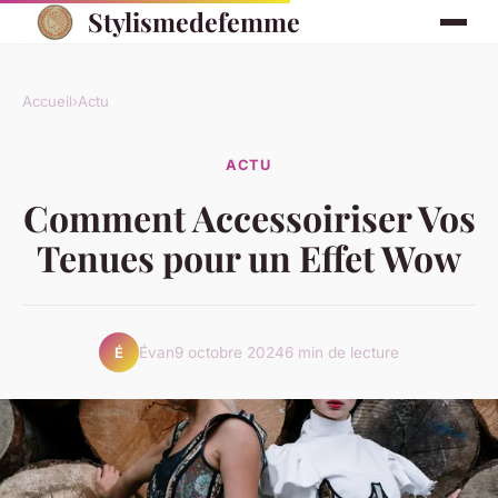
Stylismedefemme
Accueil
›
Actu
ACTU
Comment Accessoiriser Vos
Tenues pour un Effet Wow
Évan
9 octobre 2024
6 min de lecture
É