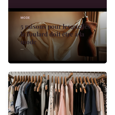
MODE
5 raisons pour lesquelles
le foulard doit être à la
mode
...