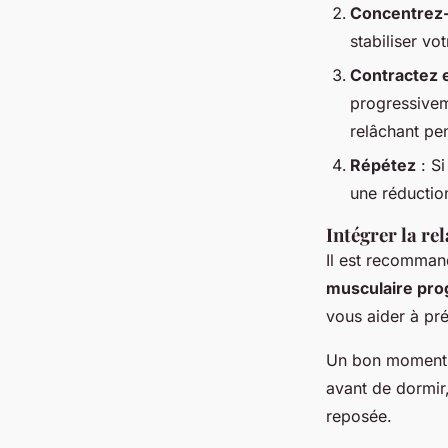
Concentrez-
stabiliser vo
Contractez 
progressive
relâchant p
Répétez
: Si
une réductio
Intégrer la re
Il est recomman
musculaire pro
vous aider à pr
Un bon moment p
avant de dormir,
reposée.