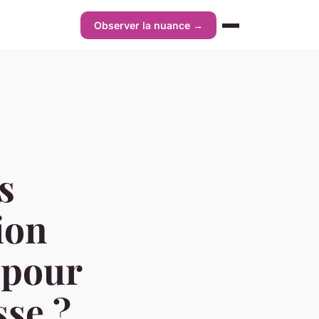
Observer la nuance →
s
ion
 pour
sse ?