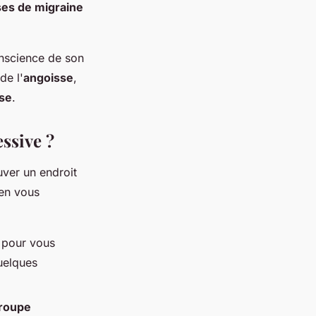
ses de migraine
nscience de son
de l'
angoisse
,
ise
.
ssive ?
ouver un endroit
 en vous
 pour vous
uelques
roupe