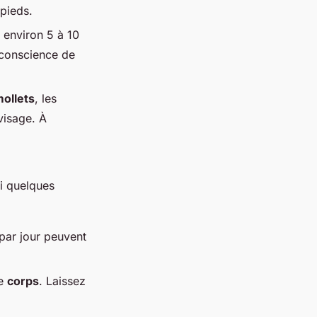
pieds.
environ 5 à 10
 conscience de
ollets
, les
 visage. À
ci quelques
par jour peuvent
re
corps
. Laissez