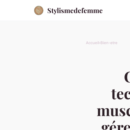
Stylismedefemme
Accueil
›
Bien-etre
te
musc
gére