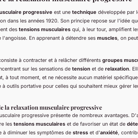
usculaire progressive
est une
technique
développée par 
 dans les années 1920. Son principe repose sur l'idée qu
nent des
tensions musculaires
qui, à leur tour, amplifient l
 l'angoisse. En apprenant à détendre ses
muscles
, on peu
nsiste à contracter et à relâcher différents
groupes muscu
ncentrant sur les sensations de
tension
et de
relaxation
. El
t, à tout moment, et ne nécessite aucun matériel spécifique
e à outils portative pour celles qui souhaitent mieux gérer l
de la relaxation musculaire progressive
sculaire progressive présente de nombreux avantages. D'a
re les
tensions musculaires
et de favoriser un état de
déte
ide à diminuer les symptômes de
stress
et d'
anxiété
, contrib