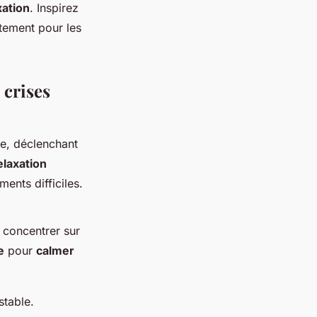
xation
. Inspirez
tement pour les
 crises
e, déclenchant
elaxation
ents difficiles.
e concentrer sur
e
pour
calmer
stable.