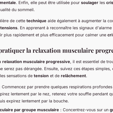
 mentale
. Enfin, elle peut être utilisée pour
soulager
les
cri
qualité du sommeil.
lière de cette
technique
aide également à augmenter la co
s
tensions
. En apprenant à reconnaître les signaux d'alarme 
nir plus rapidement et plus efficacement pour calmer une
cr
atiquer la relaxation musculaire progre
la
relaxation musculaire progressive
, il est essentiel de tr
e serez pas dérangée. Ensuite, suivez ces étapes simples,
 les sensations de
tension
et de
relâchement
.
: Commencez par prendre quelques respirations profondes
spirez lentement par le nez, retenez votre souffle pendant q
puis expirez lentement par la bouche.
ulaire par groupe musculaire
: Concentrez-vous sur un
g