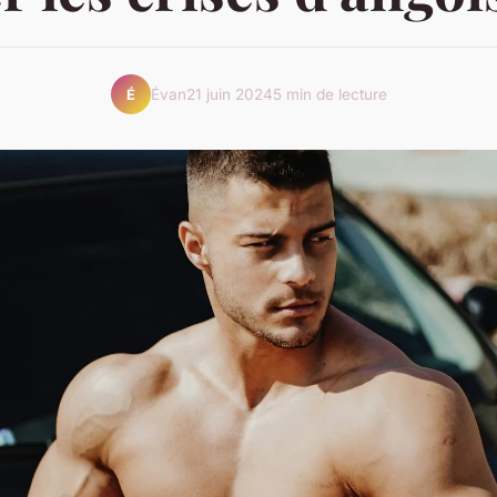
Évan
21 juin 2024
5 min de lecture
É