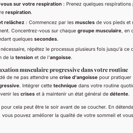
vous sur votre respiration
: Prenez quelques respirations
tre
respiration
.
et relâchez
: Commencez par les
muscles
de vos pieds et
ment. Concentrez-vous sur chaque
groupe musculaire
, en 
endant quelques
secondes
.
 nécessaire, répétez le processus plusieurs fois jusqu'à ce 
n de la
tension
et de l'
angoisse
.
laxation musculaire progressive dans votre routine
dé de ne pas attendre une
crise d'angoisse
pour pratiquer
gressive
. Intégrer cette
technique
dans votre routine quoti
évenir les
crises
et à maintenir un état général de
détente
.
our cela peut être le soir avant de se coucher. En détend
 vous pouvez améliorer la qualité de votre sommeil et vous 