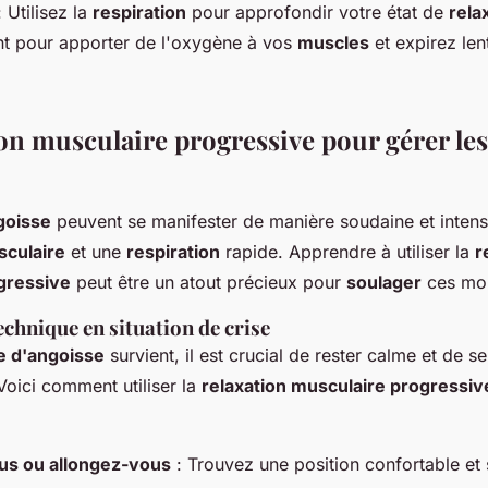
 Utilisez la
respiration
pour approfondir votre état de
rela
t pour apporter de l'oxygène à vos
muscles
et expirez len
on musculaire progressive pour gérer les
goisse
peuvent se manifester de manière soudaine et intens
sculaire
et une
respiration
rapide. Apprendre à utiliser la
r
gressive
peut être un atout précieux pour
soulager
ces mom
echnique en situation de crise
e d'angoisse
survient, il est crucial de rester calme et de s
 Voici comment utiliser la
relaxation musculaire progressiv
s ou allongez-vous
: Trouvez une position confortable et 