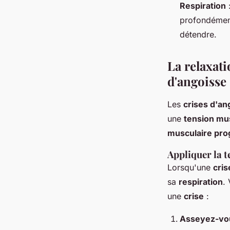
Respiration
:
profondémen
détendre.
La relaxati
d'angoisse
Les
crises d'an
une
tension mu
musculaire pro
Appliquer la t
Lorsqu'une
cris
sa
respiration
.
une
crise
:
Asseyez-vou