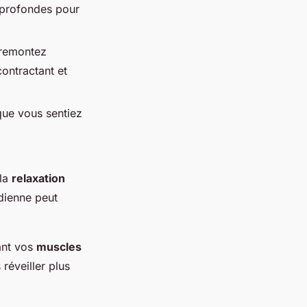
 profondes pour
 remontez
contractant et
que vous sentiez
 la
relaxation
dienne peut
ant vos
muscles
réveiller plus