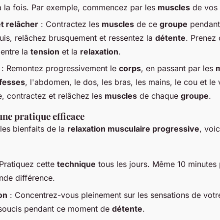
 la fois. Par exemple, commencez par les
muscles
de vos 
t relâcher
: Contractez les
muscles
de ce
groupe
pendant 
Puis, relâchez brusquement et ressentez la
détente
. Prenez
 entre la
tension
et la
relaxation
.
: Remontez progressivement le
corps
, en passant par les
m
fesses
, l'abdomen, le dos, les bras, les mains, le cou et le
, contractez et relâchez les
muscles
de chaque
groupe
.
ne pratique efficace
es bienfaits de la
relaxation musculaire progressive
, voi
Pratiquez cette
technique
tous les jours. Même 10 minutes 
nde différence.
on
: Concentrez-vous pleinement sur les sensations de vot
 soucis pendant ce moment de
détente
.