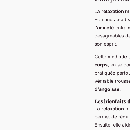
La
relaxation m
Edmund Jacobson
l'
anxiété
entraî
désagréables de
son esprit.
Cette méthode co
corps
, en se co
pratiquée partou
véritable trouss
d'angoisse
.
Les bienfaits 
La
relaxation
mu
permet de rédui
Ensuite, elle a