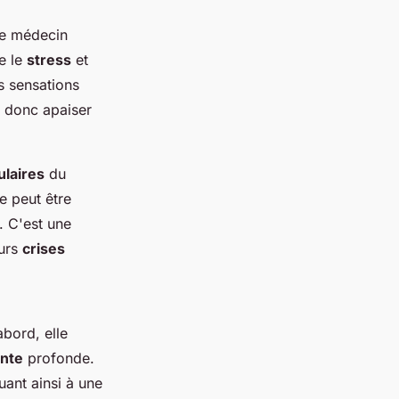
le médecin
e le
stress
et
es sensations
t donc apaiser
laires
du
le peut être
. C'est une
eurs
crises
bord, elle
nte
profonde.
uant ainsi à une