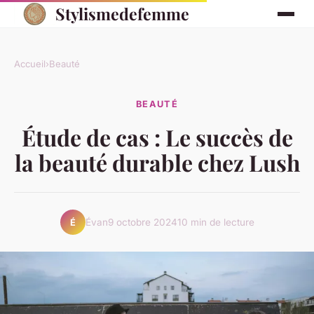
Stylismedefemme
Accueil
›
Beauté
BEAUTÉ
Étude de cas : Le succès de
la beauté durable chez Lush
Évan
9 octobre 2024
10 min de lecture
É