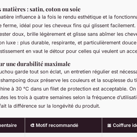
s matières : satin, coton ou soie
atière influence à la fois le rendu esthétique et la fonctionn
 ferme, idéal pour les cheveux fins qui glissent facilement
ster doux, brille légèrement et glisse sans abîmer les chev
tion luxe : plus durable, respirante, et particulièrement douce
estissement en vaut le détour pour celles qui veulent un acc
our une durabilité maximale
chou garde tout son éclat, un entretien régulier est nécessa
 shampoing doux préserve les couleurs et la souplesse du ti
ine à 30 °C dans un filet de protection est acceptable. 
tes les trois à quatre semaines selon la fréquence d’utilisati
ait la différence sur la longévité du produit.
mentaire
🎨 Motif recommandé
🎀 Coiffure id