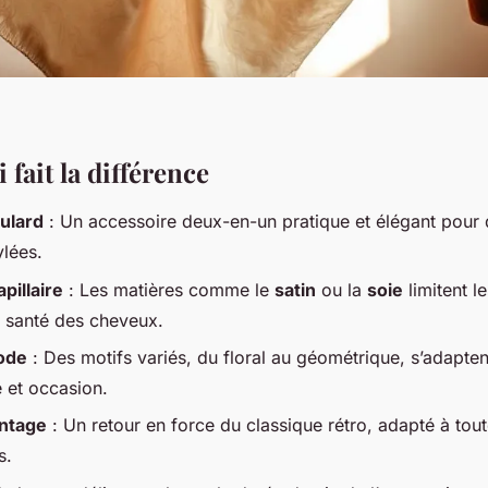
 fait la différence
ulard
: Un accessoire deux-en-un pratique et élégant pour 
ylées.
pillaire
: Les matières comme le
satin
ou la
soie
limitent le
a santé des cheveux.
ode
: Des motifs variés, du floral au géométrique, s’adapten
e et occasion.
ntage
: Un retour en force du classique rétro, adapté à tout
s.