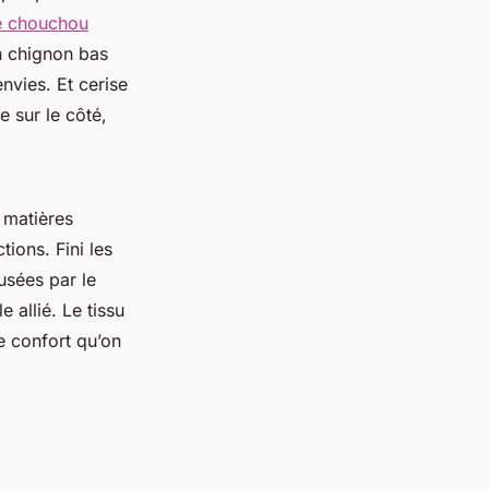
de chouchou
n chignon bas
nvies. Et cerise
e sur le côté,
 matières
tions. Fini les
usées par le
 allié. Le tissu
de confort qu’on