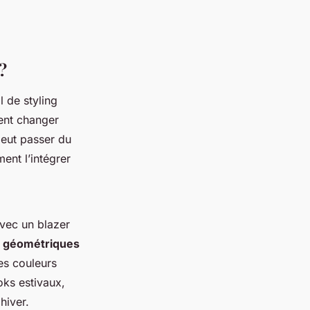
?
l de styling
ment changer
peut passer du
ent l’intégrer
avec un blazer
u
géométriques
es couleurs
ks estivaux,
hiver.