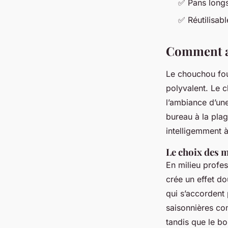
✅ Pans longs
✅ Réutilisab
Comment ad
Le chouchou foul
polyvalent. Le c
l’ambiance d’un
bureau à la pla
intelligemment 
Le choix des m
En milieu profes
crée un effet d
qui s’accordent
saisonnières c
tandis que le bo