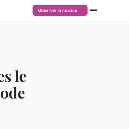
Observer la nuance →
es le
mode