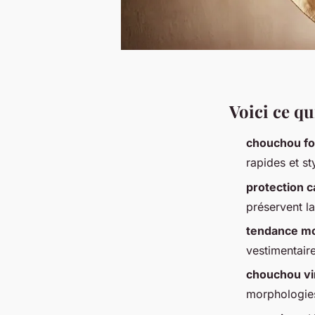
Voici ce qui
chouchou fo
rapides et st
protection ca
préservent l
tendance m
vestimentair
chouchou vi
morphologie