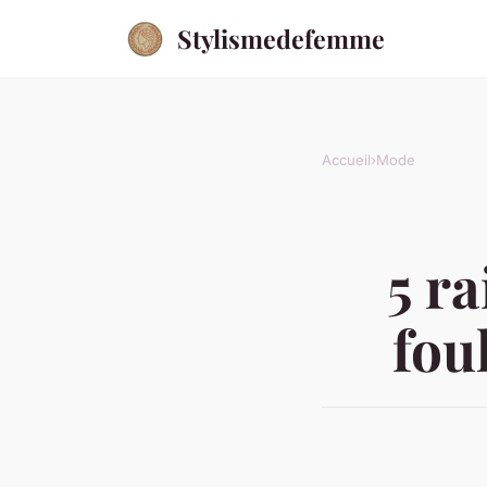
Stylismedefemme
Accueil
›
Mode
5 ra
fou