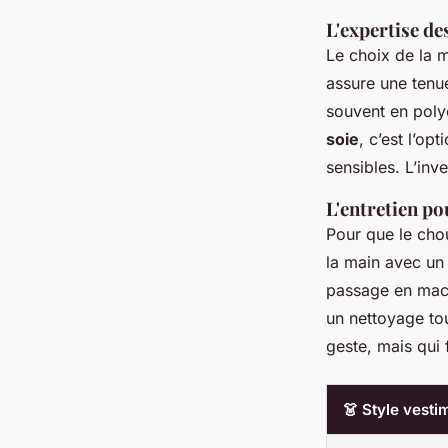
L'expertise de
Le choix de la m
assure une tenue
souvent en polye
soie
, c’est l’op
sensibles. L’inv
L'entretien p
Pour que le chou
la main avec un
passage en mach
un nettoyage tou
geste, mais qui f
👗 Style vesti