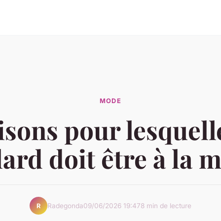
MODE
isons pour lesquell
lard doit être à la 
Radegonda
09/06/2026 19:47
8 min de lecture
R