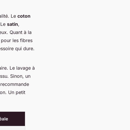
alité. Le
coton
. Le
satin
,
eux. Quant à la
 pour les fibres
essoire qui dure.
ire. Le lavage à
ssu. Sinon, un
On recommande
on. Un petit
éale