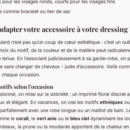
 pour les visages ronds, courts pour les visages fins
le comme bracelet ou lien de sac
apter votre accessoire à votre dressing 
ard n’est pas qu’un coup de cœur esthétique : c’est un outi
hoix du motif, de la couleur et de la matière peut radicale
e tenue. En l’associant judicieusement à sa garde-robe, on 
ge sans changer de cheveux - juste d’accessoire. Voilà comm
à chaque occasion.
otifs selon l'occasion
sionnel, on mise sur la sobriété : un imprimé floral discret 
oux et élégant. En vacances, on ose les motifs
ethniques
o
 parfaitement avec une robe longue ou un maillot de bain. L
omme le
corail
, le
vert anis
ou le
bleu ciel
dynamisent les loo
rdeaux, la prune ou la moutarde apportent de la chaleur en 